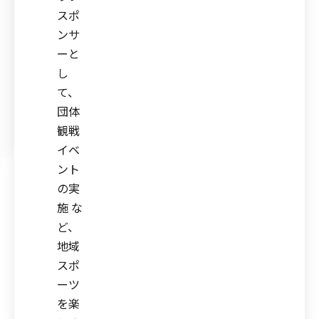
スポ
ンサ
ーと
し
て、
団体
観戦
イベ
ント
の実
施 な
ど、
地域
スポ
ーツ
を楽