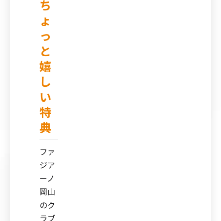
ち
ょ
っ
と
嬉
し
い
特
典
ファ
ジア
ーノ
岡山
のク
ラブ