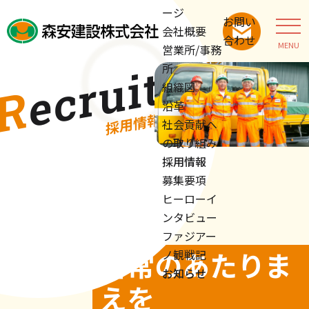
ージ
お問い
会社概要
合わせ
MENU
営業所/事務
t
所
Re
c
r
u
i
組織図
沿革
採用情報
社会貢献へ
の取り組み
採用情報
募集要項
ヒーローイ
ンタビュー
ファジアー
日常のあたりま
ノ観戦記
お知らせ
えを