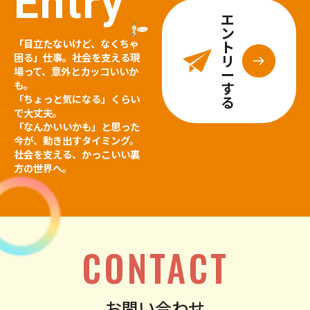
Entry
エ
ン
「目立たないけど、なくちゃ
ト
困る」仕事。社会を支える現
リ
場って、意外とカッコいいか
ー
も。
す
「ちょっと気になる」くらい
る
で大丈夫。
「なんかいいかも」と思った
今が、動き出すタイミング。
社会を支える、かっこいい裏
方の世界へ。
CONTACT
お問い合わせ