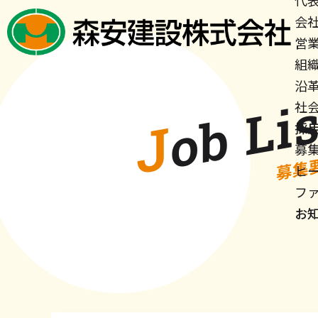
代
会
営業
組
沿
社
Jo
b
L
i
s
採
募
募集
ヒ
フ
お