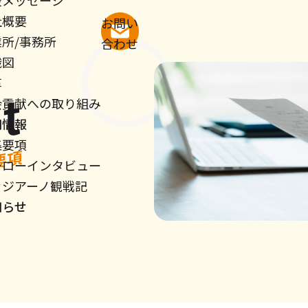
表メッセージ
社概要
お問い
所/事務所
合わせ
織図
革
t
会貢献への取り組み
用情報
集要項
要項
ーローインタビュー
ァジアーノ観戦記
知らせ