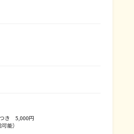
。
き 5,000円
給可能）