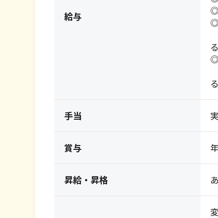
給与
手当
実
賞与
年
昇給・昇格
あ